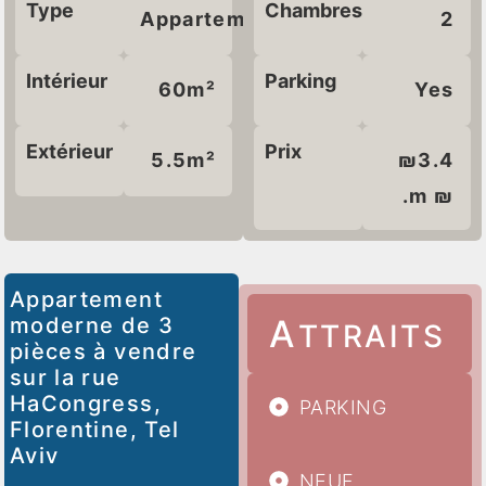
Type
Chambres
Appartement
2
Intérieur
Parking
60m²
Yes
Extérieur
Prix
5.5m²
₪3.4
.m ₪
Appartement
A
moderne de 3
TTRAITS
pièces à vendre
sur la rue
HaCongress,
PARKING
Florentine, Tel
Aviv
NEUF