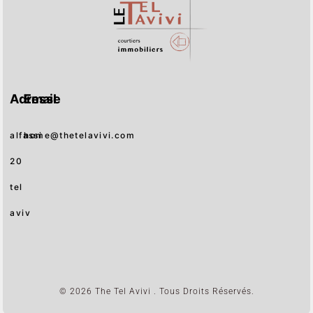
Adresse
Email
alfassi
home@thetelavivi.com
20
tel
aviv
© 2026 The Tel Avivi . Tous Droits Réservés.