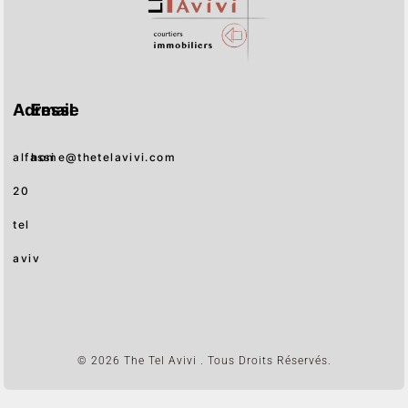
Adresse
Email
alfassi
home@thetelavivi.com
20
tel
aviv
© 2026 The Tel Avivi . Tous Droits Réservés.