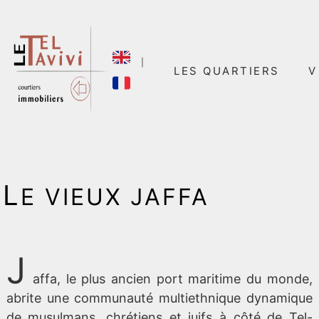
｜
LES QUARTIERS
V
L
E VIEUX JAFFA
J
affa, le plus ancien port maritime du monde,
abrite une communauté multiethnique dynamique
de musulmans, chrétiens et juifs à côté de Tel-