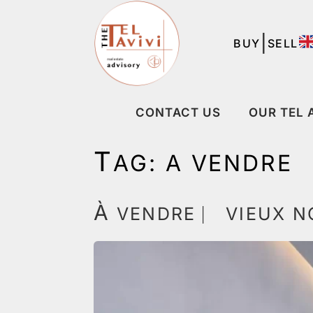
|
BUY
SELL
CONTACT US
OUR TEL 
T
AG:
A VENDRE
À
VENDRE ⎸ VIEUX N