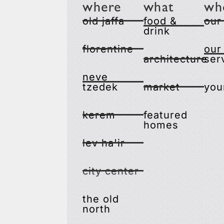
where
what
wh
old jaffa
food &
our
drink
florentine
our
architecture
ser
neve
tzedek
market
you
kerem
featured
homes
lev ha'ir
city center
the old
north