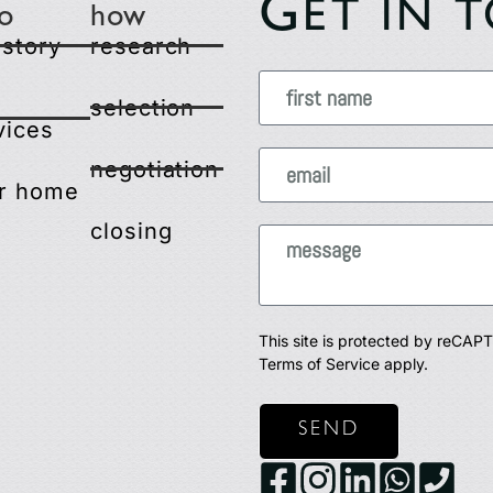
G
ET IN 
o
how
 story
research
selection
vices
negotiation
r home
closing
This site is protected by reCA
Terms of Service
apply.
SEND