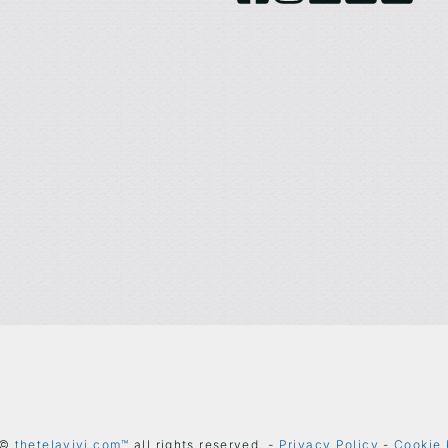
 ©
thetelavivi.com™
all rights reserved. -
Privacy Policy
-
Cookie 