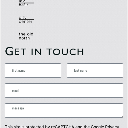
lev
ha'ir
city
center
the old
north
G
ET IN TOUCH
This site is protected by reCAPTCHA and the Google
Privacy