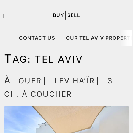
|
BUY
SELL
｜
CONTACT US
OUR TEL AVIV PROPERTI
T
AG:
TEL AVIV
À
LOUER ⎸ LEV HA’ÏR ⎸ 3
CH. À COUCHER