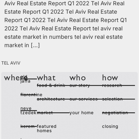
Aviv Real Estate Report Q1 2022 Tel Aviv Real
Estate Report Q1 2022 Tel Aviv Real Estate
Report Q1 2022 Tel Aviv Real Estate Report Q1
2022 Tel Aviv Real Estate Report tel aviv real
estate market in numbers tel aviv real estate
market in […]
tel aviv
old
where
what
who
how
jaffa
food & drink
our story
research
florentine
architecture
our services
selection
neve
tzedek
market
your home
negotiation
kerem
featured
closing
homes